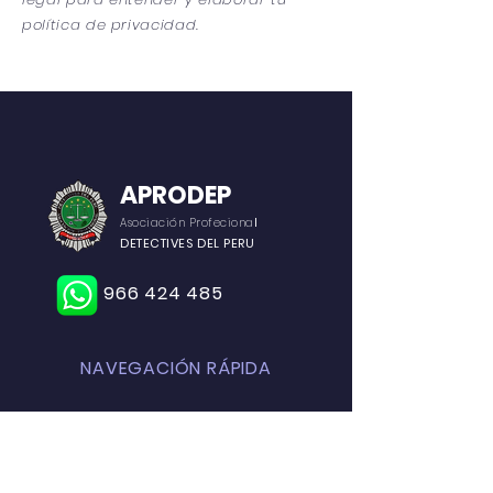
política de privacidad.
APRODEP
Asociac
ión Profeciona
l
DETECTIVES DEL PER
U
966 424 485
NAVEGACIÓN RÁPIDA
Presentacion
Beneficiós