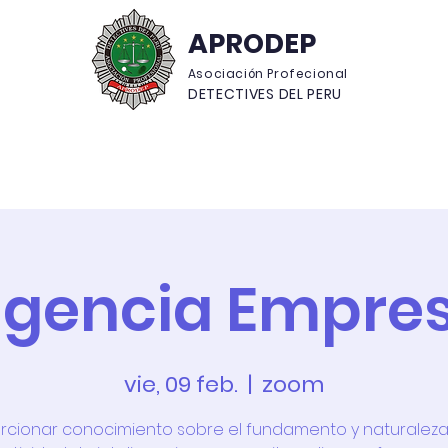
APRODEP
Asociación Profecional
DETECTIVES DEL PERU
neficios
Noticias
Capacitaciones
Asociad
ligencia Empres
vie, 09 feb.
  |  
zoom
rcionar conocimiento sobre el fundamento y naturaleza