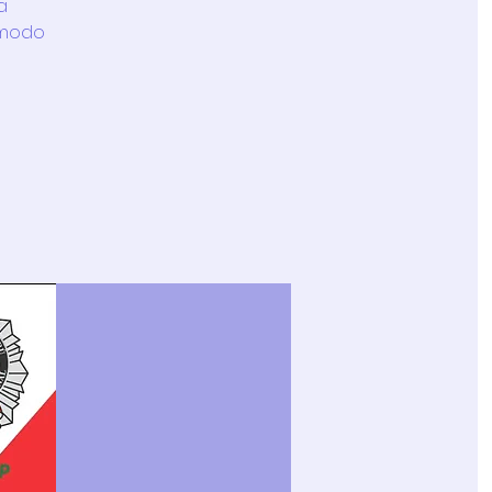
a
 modo