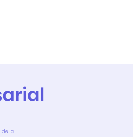
os
Afiliación
Contacto
arial
 de la