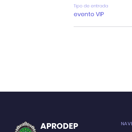
Tipo de entrada
evento VIP
NAV
APRODEP